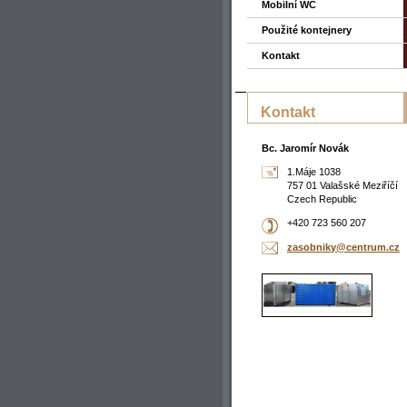
Mobilní WC
Použité kontejnery
Kontakt
Kontakt
Bc. Jaromír Novák
1.Máje 1038
757 01 Valašské Meziříčí
Czech Republic
+420 723 560 207
zasobnik
y@centru
m.cz