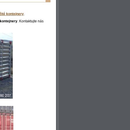
žité kontejnery
.
 kontejnery
. Kontaktujte nás