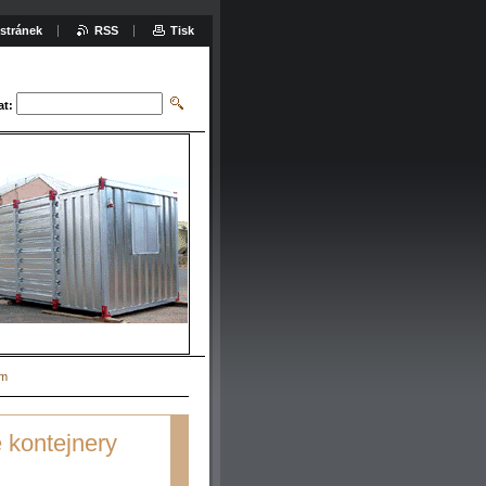
stránek
RSS
Tisk
at:
em
é kontejnery