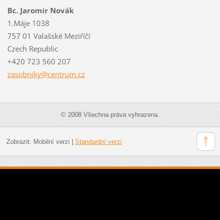
Bc. Jaromír Novák
1.Máje 1038
757 01 Valašské Meziříčí
Czech Republic
+420 723 560 207
zasobnik
y@centru
m.cz
© 2008 Všechna práva vyhrazena.
Zobrazit:
Mobilní verzi
|
Standardní verzi