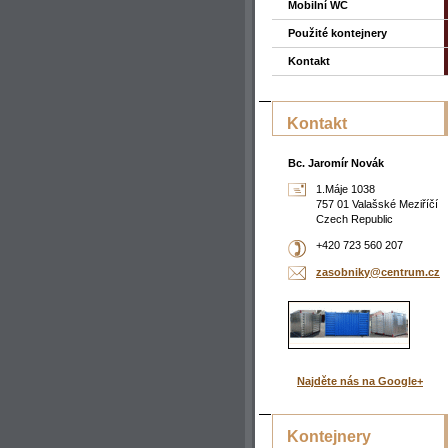
Mobilní WC
Použité kontejnery
Kontakt
Kontakt
Bc. Jaromír Novák
1.Máje 1038
757 01 Valašské Meziříčí
Czech Republic
+420 723 560 207
zasobnik
y@centru
m.cz
Najděte nás na Google+
Kontejnery