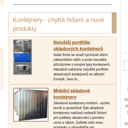
_________________________________________________________
Kontejnery - chytrá řešení a nové
produkty
Největší portfólio
skladových kontejnerů
Naše firma se snaží vycházet všem
zákazníkům vstříc a proto neustále
přicházíme s novými typy kontejnerů.
Aktuálně nabízíme největší portfólio
skladových kontejnerů ve střední
Evropě. Jsou to...
Mobilní skladové
kontejnery
ko
Skladové kontejnery mobilní - rychle,
s
levně a spolehlivě Tyto skladové
kontejnery nabízejí nejlepší řešení
pro potřeby skladování v poměru
cena a výkon. Zašlete nám svou
k
poptávku a přesvědčte se!...