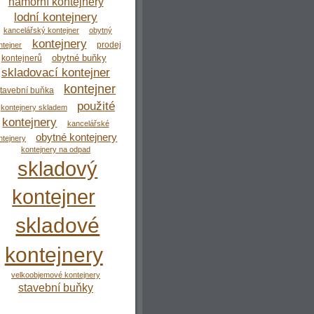
námořní kontejnery
lodní kontejnery
kancelářský kontejner
obytný
kontejnery
prodej
ntejner
obytné buňky
kontejnerů
skladovací kontejner
kontejner
tavební buňka
použité
kontejnery skladem
kontejnery
kancelářské
obytné kontejnery
ntejnery
kontejnery na odpad
skladový
kontejner
skladové
kontejnery
velkoobjemové kontejnery
stavební buňky