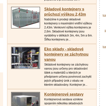
Skladové kontejnery s
průchozí výškou 2,43m
ko
Nabízíme k prodeji skladové
kontejnery s maximální vnitřní výškou
2,43m. Venkovní výška kontejneru je
s
2,6m. Skladové kontejnery jsou
vyráběny v délkách 3m, 4m, 5m a 6m.
Šířka kontejneru je...
ko
Eko sklady - skladové
kontejnery se záchytnou
vanou
Skládové kontejnery se záchytnou
vanou jsou určeny pro skladování
látek a materiálů u kterých je
předpisem určena povinnost zachytit
jejich případný únik z obalu ve
kterém skladovány. Kontejner je...
Kontejnerové sestavy
Kontejnerová sestava vznikne
spojením několika skladových