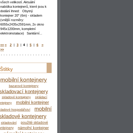
všech velikostí. Aktuální
_________________________________________
nabídka kontejnerů, které jsou k
dodání ihned: Obytný
kontejner 20" (6m) - skladem
(vnější rozměry:
6055x2435x2591mm, 2x okno
945x1200mm, kompletní
elektroinstalace) Sanitární...
<<
<
2
|
3
|
4
|
5
|
6
>
>>
Štítky
mobilní kontejnery
bazarové kontejnery
skladovací kontejnery
skladové kontajnery
skládací
mobilní kontejner
ntejnery
mobilní
kladové hospodářství
skladové kontejnery
použité skladové
skladování
námořní kontejner
ontejnery