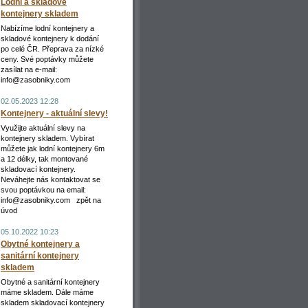
Lodní a skladové
kontejnery skladem
Nabízíme lodní kontejnery a
skladové kontejnery k dodání
po celé ČR. Přeprava za nízké
ceny. Své poptávky můžete
zasílat na e-mail:
info@zasobniky.com
02.05.2023 12:28
Kontejnery - aktuální slevy!
Využijte aktuální slevy na
kontejnery skladem. Vybírat
můžete jak lodní kontejnery 6m
a 12 délky, tak montované
skladovací kontejnery.
Neváhejte nás kontaktovat se
svou poptávkou na email:
info@zasobniky.com zpět na
úvod
05.10.2022 10:23
Obytné kontejnery a
sanitární kontejnery
skladem
Obytné a sanitární kontejnery
máme skladem. Dále máme
skladem skladovací kontejnery