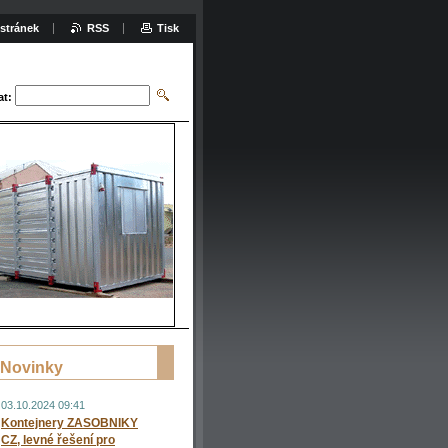
stránek
RSS
Tisk
at:
Novinky
03.10.2024 09:41
Kontejnery ZASOBNIKY
CZ, levné řešení pro