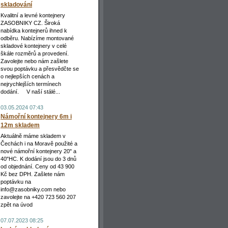
skladování
Kvalitní a levné kontejnery
____________________
ZASOBNIKY CZ. Široká
nabídka kontejnerů ihned k
odběru. Nabízíme montované
skladové kontejnery v celé
škále rozměrů a provedení.
Zavolejte nebo nám zašlete
svou poptávku a přesvědčte se
_____________________________
o nejlepších cenách a
nejrychlejších termínech
dodání. V naší stálé...
03.05.2024 07:43
Námořní kontejnery 6m i
12m skladem
Aktuálně máme skladem v
Čechách i na Moravě použité a
nové námořní kontejnery 20" a
40"HC. K dodání jsou do 3 dnů
_________________________________________
od objednání. Ceny od 43 900
Kč bez DPH. Zašlete nám
poptávku na
info@zasobniky.com nebo
zavolejte na +420 723 560 207
zpět na úvod
07.07.2023 08:25