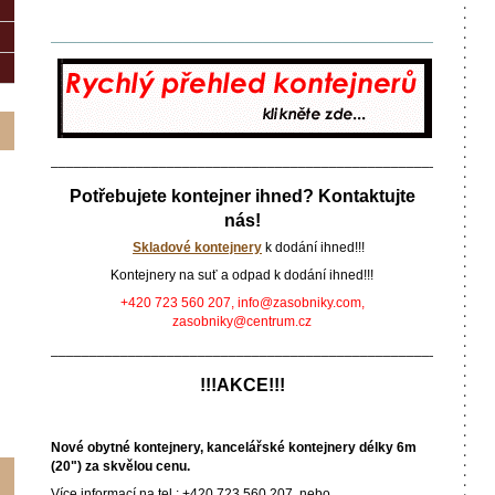
_________________________________________________
_________________________________________________________
Potřebujete kontejner ihned? Kontaktujte
nás!
Skladové kontejnery
k dodání ihned!!!
Kontejnery na suť a odpad k dodání ihned!!!
+420 723 560 207, info@zasobniky.com,
zasobniky@centrum.cz
_________________________________________________________
!!!AKCE!!!
Nové obytné kontejnery, kancelářské kontejnery délky 6m
(20") za skvělou cenu.
Více informací na tel.: +420 723 560 207, nebo