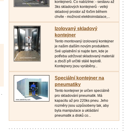
kontejnerů. Co nabízíme: - sestavu až
3ks skladových kontejnerů - velký
skladový prostor až 6x5m během
chvíle - možnost elektroinstalace,...
Izolovaný skladový
kontejner
Tento montovaný izolovaný kontejner
je našim dalším novým produktem.
Své uplatnění si najde tam, kde je
potřeba udržovat skladovaný materiál
a zboží při určité stálé teplotě.
Kontejnery jsou vyráběny...
Speciální kontejner na
pneumatiky
Tento kontejner je určen speciálně
pro skladování pneumatik. Má
kapacitu až pro 220ks pneu. Jeho
rozměry jsou uzpůsobeny tak, aby
byla manipulace a ukládání
pneumatik a disků co...