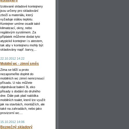
kontejnery
Izolované skladové kontejnery
jsou určeny pro skladování
zboží a materiálu, který
vyžaduje stálou teplotu.
Kontejner umíme osadit také
klimatizací, okny, nebo
regálovým systémem. Za
příplatek můžeme dodat tyto
atypické kontejner i s atestem,
tak aby v kontejneru mohly být
skladovány např. barvy,...
22.10.2012 14:22
Mobilní wc - zimní směs
Zima se blíží a proto
nezapomeňte doplnit do
mobilních wc zimní nemrznoucí
přísadu. U nás můžete
objednávat balení 3L eko
přisady s dodání do druhého
dne. Dále pak platí nabídka
mobilních toalet, které lze využít
jak na stavbách, montážích, ale
také na zahradách, nebo jako
provizorní wc....
15.10.2012 14:06
Bezpečný skladový