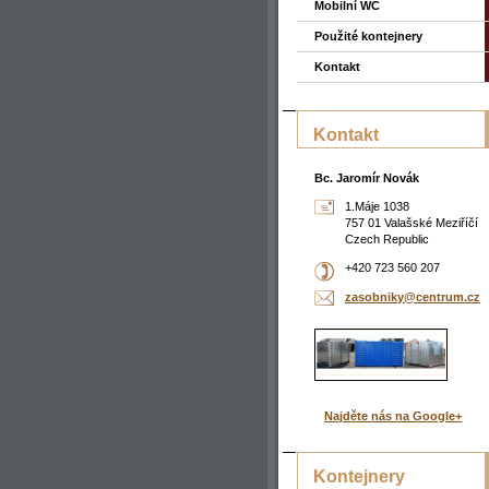
Mobilní WC
Použité kontejnery
Kontakt
Kontakt
Bc. Jaromír Novák
1.Máje 1038
757 01 Valašské Meziříčí
Czech Republic
+420 723 560 207
zasobnik
y@centru
m.cz
Najděte nás na Google+
Kontejnery