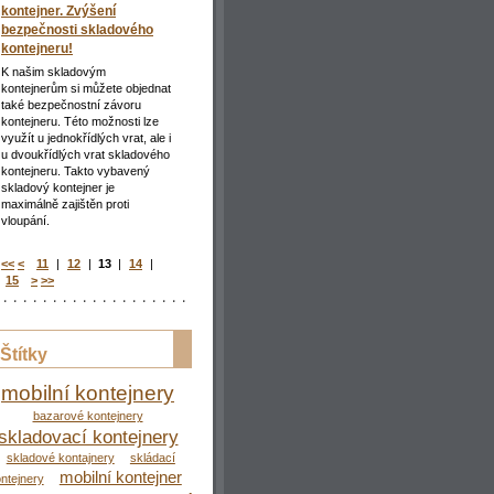
_________________________________________
kontejner. Zvýšení
bezpečnosti skladového
kontejneru!
K našim skladovým
kontejnerům si můžete objednat
také bezpečnostní závoru
kontejneru. Této možnosti lze
využít u jednokřídlých vrat, ale i
u dvoukřídlých vrat skladového
kontejneru. Takto vybavený
skladový kontejner je
maximálně zajištěn proti
vloupání.
<<
<
11
|
12
|
13
|
14
|
15
>
>>
Štítky
mobilní kontejnery
bazarové kontejnery
skladovací kontejnery
skladové kontajnery
skládací
mobilní kontejner
ntejnery