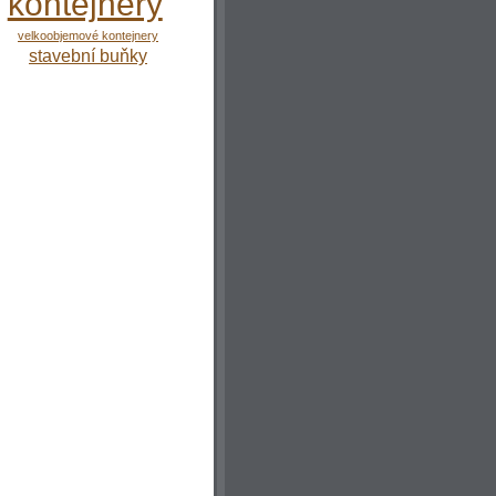
kontejnery
velkoobjemové kontejnery
stavební buňky