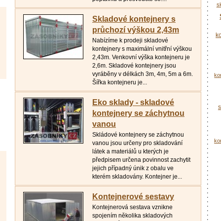
s
Skladové kontejnery s
průchozí výškou 2,43m
k
Nabízíme k prodeji skladové
kontejnery s maximální vnitřní výškou
2,43m. Venkovní výška kontejneru je
2,6m. Skladové kontejnery jsou
vyráběny v délkách 3m, 4m, 5m a 6m.
ko
Šířka kontejneru je...
Eko sklady - skladové
s
kontejnery se záchytnou
vanou
Skládové kontejnery se záchytnou
ko
vanou jsou určeny pro skladování
látek a materiálů u kterých je
předpisem určena povinnost zachytit
jejich případný únik z obalu ve
kterém skladovány. Kontejner je...
Kontejnerové sestavy
Kontejnerová sestava vznikne
spojením několika skladových