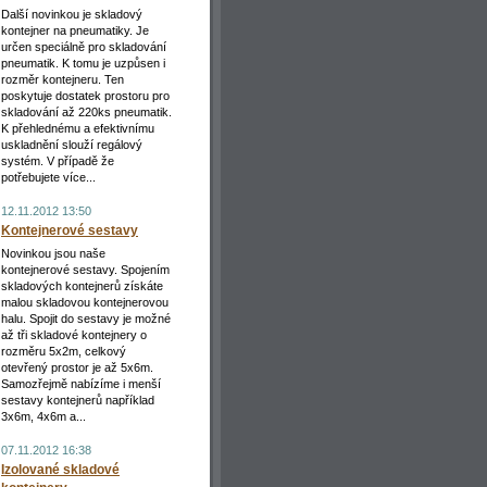
Další novinkou je skladový
kontejner na pneumatiky. Je
____________________
určen speciálně pro skladování
pneumatik. K tomu je uzpůsen i
rozměr kontejneru. Ten
poskytuje dostatek prostoru pro
skladování až 220ks pneumatik.
K přehlednému a efektivnímu
uskladnění slouží regálový
_____________________________
systém. V případě že
potřebujete více...
12.11.2012 13:50
Kontejnerové sestavy
Novinkou jsou naše
kontejnerové sestavy. Spojením
skladových kontejnerů získáte
malou skladovou kontejnerovou
halu. Spojit do sestavy je možné
až tři skladové kontejnery o
_________________________________________
rozměru 5x2m, celkový
otevřený prostor je až 5x6m.
Samozřejmě nabízíme i menší
sestavy kontejnerů například
3x6m, 4x6m a...
07.11.2012 16:38
Izolované skladové