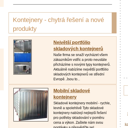
_________________________________________________________
Kontejnery - chytrá řešení a nové
produkty
Největší portfólio
skladových kontejnerů
Naše firma se snaží vycházet všem
zákazníkům vstříc a proto neustále
přicházíme s novými typy kontejnerů.
Aktuálně nabízíme největší portfólio
skladových kontejnerů ve střední
Evropě. Jsou to...
Mobilní skladové
kontejnery
Skladové kontejnery mobilní - rychle,
levně a spolehlivě Tyto skladové
kontejnery nabízejí nejlepší řešení
pro potřeby skladování v poměru
cena a výkon. Zašlete nám svou
ko
poptávku a přesvědčte se!...