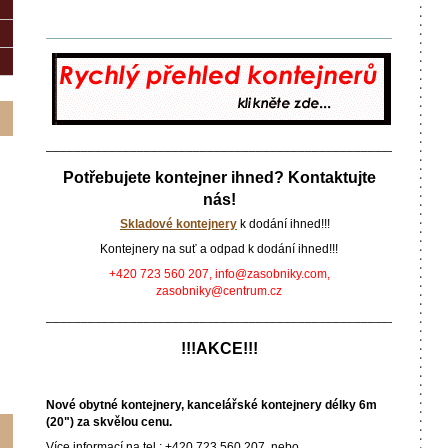
_________________________________________________
_________________________________________________________
Potřebujete kontejner ihned? Kontaktujte
nás!
Skladové kontejnery
k dodání ihned!!!
Kontejnery na suť a odpad k dodání ihned!!!
+420 723 560 207, info@zasobniky.com,
zasobniky@centrum.cz
_________________________________________________________
!!!AKCE!!!
Nové obytné kontejnery, kancelářské kontejnery délky 6m
(20") za skvělou cenu.
Více informací na tel.: +420 723 560 207, nebo