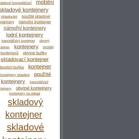
mobilní
kladové hospodářství
skladové kontejnery
použité skladové
skladování
námořní kontejner
ontejnery
námořní kontejnery
lodní kontejnery
kancelářský kontejner
obytný
kontejnery
prodej
ntejner
obytné buňky
kontejnerů
skladovací kontejner
kontejner
tavební buňka
použité
kontejnery skladem
kontejnery
kancelářské
obytné kontejnery
ntejnery
kontejnery na odpad
skladový
kontejner
skladové