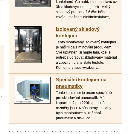
kontejnerů. Co nabízíme: - sestavu až
3ks skladových kontejnerů - velký
skladový prostor až 6x5m během
chvíle - možnost elektroinstalace,...
Izolovaný skladový
kontejner
Tento montovaný izolovaný kontejner
je našim dalším novým produktem.
Své uplatnění si najde tam, kde je
potřeba udržovat skladovaný materiál
a zboží při určité stálé teplotě.
Kontejnery jsou vyráběny...
Speciální kontejner na
pneumatiky
Tento kontejner je určen speciálně
pro skladování pneumatik. Má
kapacitu až pro 220ks pneu. Jeho
rozměry jsou uzpůsobeny tak, aby
byla manipulace a ukládání
pneumatik a disků co...